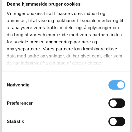
Denne hjemmeside bruger cookies
1 Lokal øl eller æblemost
Vi bruger cookies til at tilpasse vores indhold og
Til at slukke tørsten kan I enten vælge en lokal øl
annoncer, til at vise dig funktioner til sociale medier og til
eller en lokal æblemost. Local Food har 8 lokale øl
at analysere vores trafik. Vi deler også oplysninger om
producenter, derfor vil det variere, hvor øllen
din brug af vores hjemmeside med vores partnere inden
kommer fra.
for sociale medier, annonceringspartnere og
analysepartnere. Vores partnere kan kombinere disse
data med andre oplysninger, du har givet dem, eller som
de har indsamlet fra din brug af deres tjenester.
Samtykkevalg
Nødvendig
Præferencer
Statistik