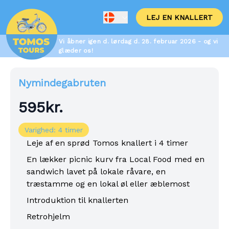
LEJ EN KNALLERT
Vi åbner igen d. lørdag d. 28. februar 2026 - og vi
glæder os!
Nymindegabruten
595kr.
Varighed: 4 timer
Leje af en sprød Tomos knallert i 4 timer
En lækker picnic kurv fra Local Food med en
sandwich lavet på lokale råvare, en
træstamme og en lokal øl eller æblemost
Introduktion til knallerten
Retrohjelm