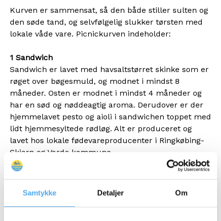
Kurven er sammensat, så den både stiller sulten og
den søde tand, og selvfølgelig slukker tørsten med
lokale våde vare. Picnickurven indeholder:
1 Sandwich
Sandwich er lavet med havsaltstørret skinke som er
røget over bøgesmuld, og modnet i mindst 8
måneder. Osten er modnet i mindst 4 måneder og
har en sød og nøddeagtig aroma. Derudover er der
hjemmelavet pesto og aioli i sandwichen toppet med
lidt hjemmesyltede rødløg. Alt er produceret og
lavet hos lokale fødevareproducenter i Ringkøbing-
Skjern og Varde kommune.
1 Kage
Kagen er en lille lækker ting til at dulme den
Samtykke
Detaljer
Om
sødetand efter sandwichen, og håndværket er til at
smage i kagen.