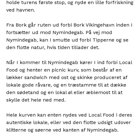
holde turens første stop, og nyde en lille forfriskning
ved havnen.
Fra Bork går ruten ud forbi Bork Vikingehavn inden I
fortsætter ud mod Nymindegab. På vej mod
Nymindegab, kan I smutte ud forbi Tipperne og se
den flotte natur, hvis tiden tillader det.
Når I kommer til Nymindegab kører I ind forbi Local
Food og henter en picnic kurv, som består af en
lækker sandwich med ost og skinke produceret af
lokale gode råvare, og en træstamme til at dække
den sødetand og en lokal øl eller æblemost til at
skylle det hele ned med.
Hele kurven kan enten nydes ved Local Food i deres
autentiske lokale, eller ved den flotte udsigt udover
klitterne og søerne ved kanten af Nymindegab.