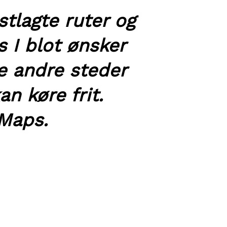
stlagte ruter og
 I blot ønsker
re andre steder
an køre frit.
 Maps.