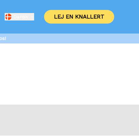
LEJ EN KNALLERT
Dansk
os!