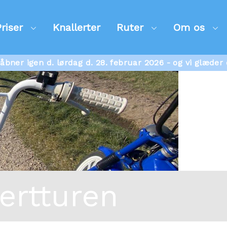
Priser
Knallerter
Ruter
Om os
 åbner igen d. lørdag d. 28. februar 2026 - og vi glæder 
lertturen