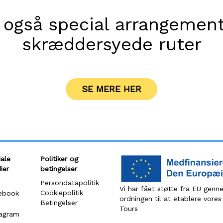
r også special arrangemen
skræddersyede ruter
SE MERE HER
iale
Politiker og
ier
betingelser
Persondatapolitik
Vi har fået støtte fra EU gen
Cookiepolitik
ebook
ordningen til at etablere vor
Betingelser
Tours
tagram