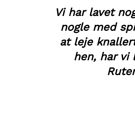
Vi har lavet no
nogle med spi
at leje knalle
hen, har vi 
Ruter