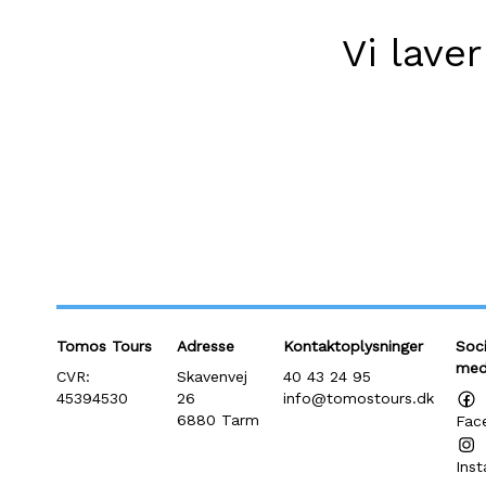
Vi lave
Tomos Tours
Adresse
Kontaktoplysninger
Soc
med
CVR:
Skavenvej
40 43 24 95
45394530
26
info@tomostours.dk
6880 Tarm
Fac
Ins