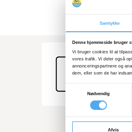
Samtykke
Denne hjemmeside bruger c
Vi bruger cookies til at tilpas
vores trafik. Vi deler også 
annonceringspartnere og anal
dem, eller som de har indsaml
Samtykkevalg
Nødvendig
RUTE TIL HVIDE SAND
SE RUTEN
Afvis