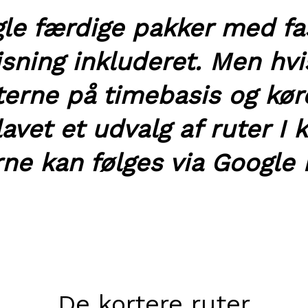
gle færdige pakker med fa
sning inkluderet. Men hvis
rterne på timebasis og kø
lavet et udvalg af ruter I k
ne kan følges via Google
De kortere ruter