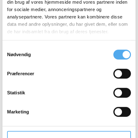
din brug af vores hjemmeside med vores partnere inden
for sociale medier, annonceringspartnere og
analysepartnere. Vores partnere kan kombinere disse
data med andre oplysninger, du har givet dem, eller som
de har indsamlet fra din brug af deres tjenester.
Samtykkevalg
Nødvendig
Præferencer
Statistik
Rute til Søndervig -
Øst om Fjorden
Marketing
Ruten her går til Søndervig, men blot øst om fjorden.
Ruten går bl.a. gennem Stauning, Velling og